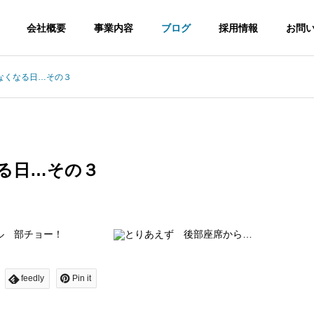
会社概要
事業内容
ブログ
採用情報
お問
なくなる日…その３
経営理念
Philosophy
る日…その３
環境・安全への取り組み
Efforts
feedly
Pin it
信工事
電波障害調査
太陽光
cation
Inspection
Solar Powe