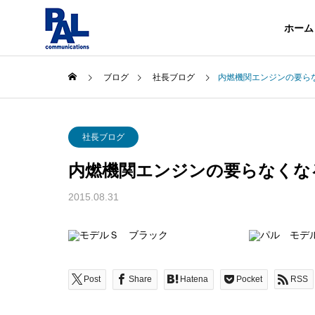
ホーム
ブログ
社長ブログ
内燃機関エンジンの要ら
企業情報
社長ブログ
About
内燃機関エンジンの要らなくな
会社概要
事業内容
2015.08.31
About
Services
沿革
History
Post
Share
Hatena
Pocket
RSS
電気・通
Telecommuni