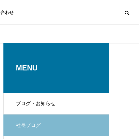
い合わせ
代表挨拶
Message
MENU
ブログ・お知らせ
スタッフ
Staff
発電
EV充電設備
社長ブログ
r
EV Charging