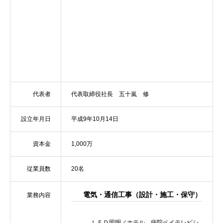
代表者
代表取締役社長 五十嵐 修
設立年月日
平成9年10月14日
資本金
1,000万
従業員数
20名
電気・通信工事（設計・施工・保守）
業務内容
ＬＥＤ照明／
ホテル、病院ペイテレビシ