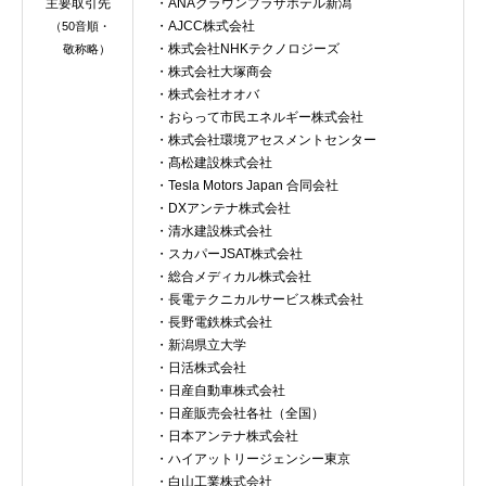
主要取引先
・ANAクラウンプラザホテル新潟
・AJCC株式会社
（50音順・
・株式会社NHKテクノロジーズ
敬称略）
・株式会社大塚商会
・株式会社オオバ
・おらって市民エネルギー株式会社
・株式会社環境アセスメントセンター
・髙松建設株式会社
・Tesla Motors Japan 合同会社
・DXアンテナ株式会社
・清水建設株式会社
・スカパーJSAT株式会社
・総合メディカル株式会社
・長電テクニカルサービス株式会社
・長野電鉄株式会社
・新潟県立大学
・日活株式会社
・日産自動車株式会社
・日産販売会社各社（全国）
・日本アンテナ株式会社
・ハイアットリージェンシー東京
・白山工業株式会社