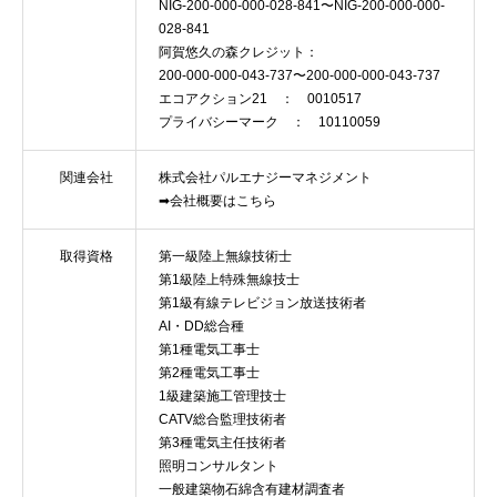
NIG-200-000-000-028-841〜NIG-200-000-000-
028-841
阿賀悠久の森クレジット：
200-000-000-043-737〜200-000-000-043-737
エコアクション21 ： 0010517
プライバシーマーク ： 10110059
関連会社
株式会社パルエナジーマネジメント
➡会社概要はこちら
取得資格
第一級陸上無線技術士
第1級陸上特殊無線技士
第1級有線テレビジョン放送技術者
AI・DD総合種
第1種電気工事士
第2種電気工事士
1級建築施工管理技士
CATV総合監理技術者
第3種電気主任技術者
照明コンサルタント
一般建築物石綿含有建材調査者