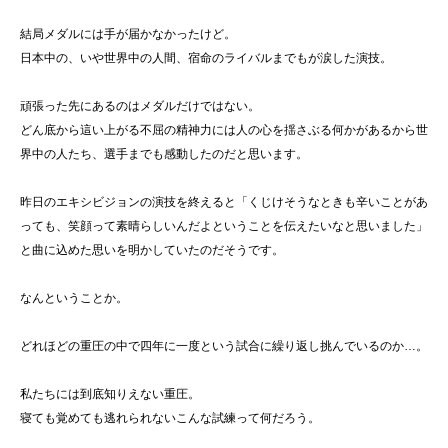
結局メダルには手が届かなかったけど。
日本中の、いや世界中の人間、宿命のライバルまでもが涙した演技。
頑張った先にあるのはメダルだけではない。
どん底から這い上がる不屈の精神力には人の心を揺さぶる何かがあるから世
界中の人たち、選手までも感動したのだと思います。
昨日のエキシビジョンの演技を終えると「くじけそうなときも辛いことがあ
っても、笑顔って素晴らしいんだよということを伝えたいなと思いました」
と曲に込めた思いを明かしていたのだそうです。
なんということか。
どれほどの重圧の中で四年に一度という試合に繰り返し挑んでいるのか…。
私たちには到底知りえない重圧。
寝ても覚めても逃れられないこんな試練って何だろう。