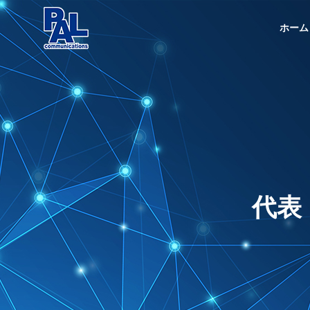
ホーム
企業情報
About
会社概要
事業内容
代表
About
Services
沿革
History
電気・通
Telecommuni