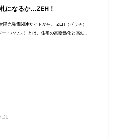
札になるか…ZEH！
太陽光発電関連サイトから。 ZEH（ゼッチ）
ギー・ハウス）とは、住宅の高断熱化と高効率
環境と大幅な省エネルギーを同時に実現した上
てエネルギーを創り、年間に消費する正
4.21