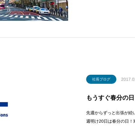
開花でしょう。 今週の
であった桜もようやく全
の東京市
2017.0
社長ブログ
もうすぐ春分の日
先週からずっと出張が続
週明け20日は春分の日！
様が出ている時間帯もど