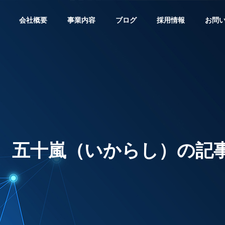
会社概要
事業内容
ブログ
採用情報
お問
経営理念
Philosophy
 五十嵐（いからし）の記
環境・安全への取り組み
Efforts
信工事
電波障害調査
太陽光
cation
Inspection
Solar Powe