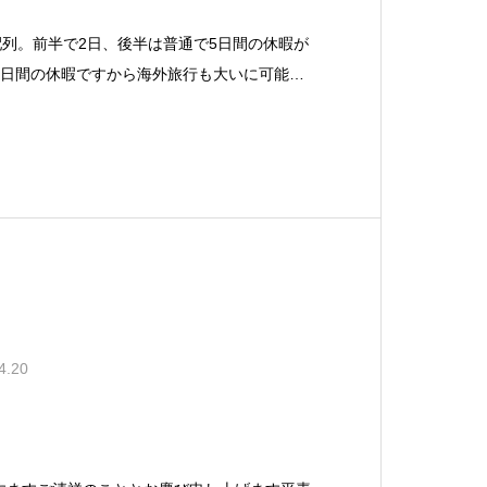
配列。前半で2日、後半は普通で5日間の休暇が
9日間の休暇ですから海外旅行も大いに可能で
まなくとも、それなりに連休になって遠慮なく
…。 でも余りに長い連休は、むしろ体調を崩
4.20