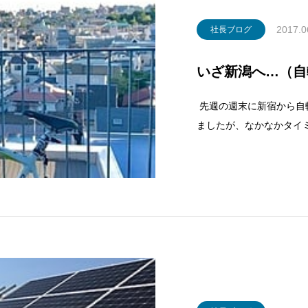
2017.0
社長ブログ
いざ新潟へ…（自
先週の週末に新宿から自
ましたが、なかなかタイ
出かけてみましたが…結
てしまいました。初日は
日三国峠を