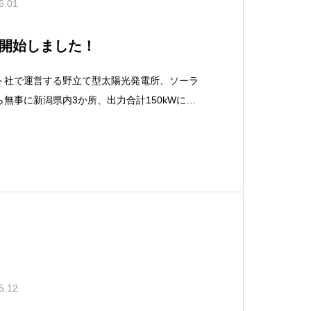
6.01
開始しました！
ト社で運営する野立て型太陽光発電所、ソーラ
無事に新潟県内3か所、出力合計150kWにて
た。 当社は今までは主に長野県内で運営を行っ
は下越地区でご縁のある地主様より土地
5.12