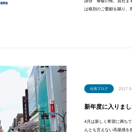
謹啓 春暖の候、貴社ま
は格別のご愛顧を賜り、
五十嵐泰亮が東京営業所
す。今まで所長と技術部
専任として引き続き東京
2017.0
社長ブログ
新年度に入りまし
4月は新しく希望に満ち
んとも言えない高揚感を