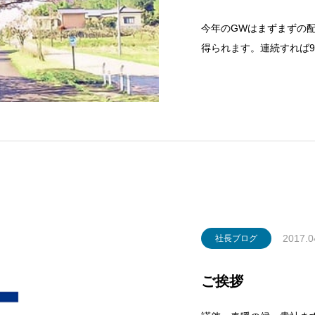
今年のGWはまずまずの
得られます。連続すれば
すが…。しかし月火と休
お休みがとれると言うか
したりと…。笑おっとこ
2017.0
社長ブログ
ご挨拶