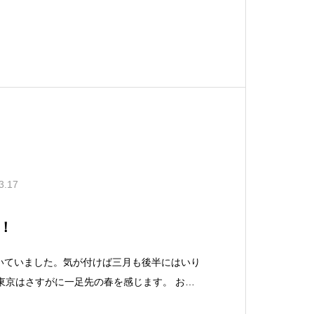
東京はようやく暖かくなり、つぼみ混在の開花
開と言ったところでしょうか…。 写真は今週
3.17
！
いていました。気が付けば三月も後半にはいり
東京はさすがに一足先の春を感じます。 お日
んどん長くなって北国にもどんどん春が近くな