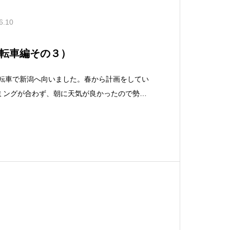
6.10
転車編その３）
転車で新潟へ向いました。春から計画をしてい
ミングが合わず、朝に天気が良かったので勢い
果からお伝えするとあえなく途中で断念となっ
群馬県渋川市、赤城付近の温泉施設で一泊、翌