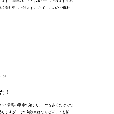
すますご清祥のこととお慶び申し上げます平素
厚く御礼申し上げます。 さて、このたび弊社の
所長に就任いたしましたのでご報告いたしま
長を兼任しておりました、八島昭男は工事部長
営業所
4.08
た！
ていて最高の季節の始まり。 外を歩くだけでな
感じますが、その句読点はなんと言っても桜の