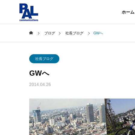
ホーム
ブログ
社長ブログ
GWへ
企業情報
社長ブログ
About
GWへ
会社概要
事業内容
2014.04.26
About
Services
沿革
History
電気・通
Telecommuni