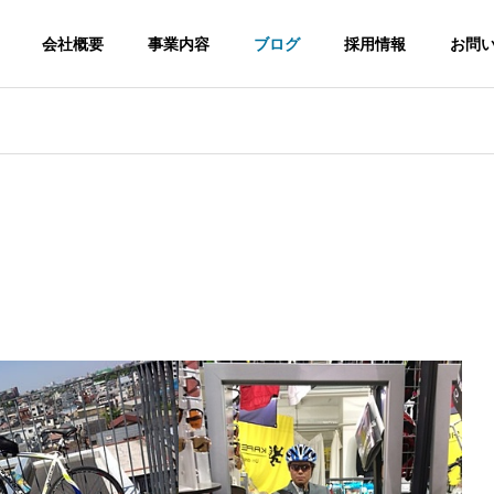
会社概要
事業内容
ブログ
採用情報
お問
経営理念
Philosophy
環境・安全への取り組み
Efforts
信工事
電波障害調査
太陽光
cation
Inspection
Solar Powe