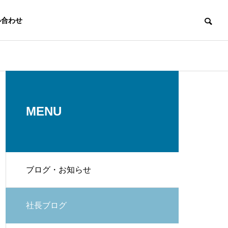
い合わせ
代表挨拶
Message
MENU
ブログ・お知らせ
スタッフ
Staff
発電
EV充電設備
社長ブログ
r
EV Charging