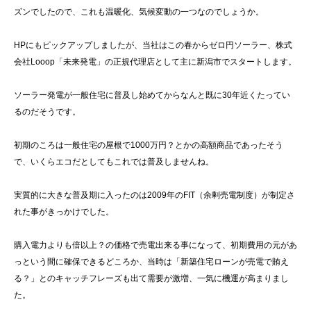
ズンでしたので、これも温暖化、気候変動の一つなのでしょうか。
HPにもピックアップしましたが、当社はこの春からゼロ円ソーラー、株式
会社Looop「未来発電」の正規代理店として主に新潟市でスタートします。
ソーラー発電が一般住宅に普及し始めてからなんと既に30年近くたってい
るのだそうです。
初期のころは一般住宅の屋根で1000万円？とかの高額商品であったそう
で、いくらエコだとしてもこれでは普及しませんね。
実質的に大きな普及期に入ったのは2009年のFIT（余剰売電制度）が制定さ
れた事がきっかけでした。
購入電力よりも倍以上？の価格で売電出来る事になって、初期費用の元があ
っという間に確保できるどころか、当時は「新築住宅ローンが売電で賄え
る？」とのキャッチフレーズも出て需要が激増、一気に機運が高まりまし
た。