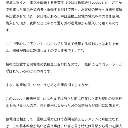
簡単に言うと、電気を販売する事業者（今回は株式会社Looop）が、どこか
で発電した電気を契約者へ販売するだけで無く、お客様の屋根へ直接発電所
を設置させて頂き、お日様がある日中は屋根上発電の電気をそのまま使用、
購入して頂き、夜間などは今まで通り外の送電線から購入して頂くもので
す。
ここで安心して下さい！いちいち切り替えて使用する煩わしさはありませ
ん。機械が自由に制御しますので大丈夫です。(^^)/
屋根に設置するお客様の負担金はゼロ円なので、一般的にセロ円ソーラーと
呼ばれているのはその為です。
まさに地産地消、いやこうなると自産自消でしょうか。
このLooop「未来発電」には今までは当たり前に存在した電力契約の基本料
金もありませんので、何も使用しなかった月の請求額もゼロ円に出来ます。
蓄電池と相まって、屋根上電力だけで夜間も賄えるシステムに可能になれ
ば、この基本料金が無いと言う事は、いざと言う時だけ外部から電力を購入