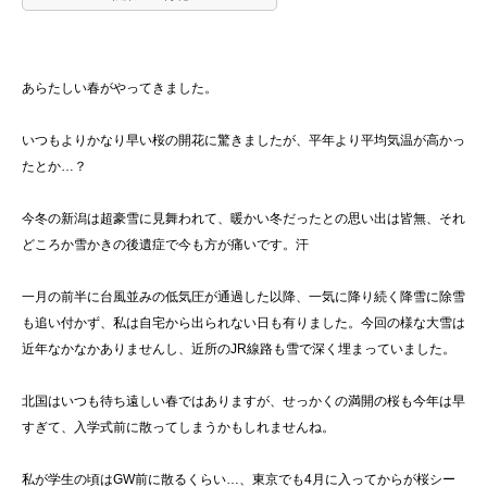
あらたしい春がやってきました。
いつもよりかなり早い桜の開花に驚きましたが、平年より平均気温が高かっ
たとか…？
今冬の新潟は超豪雪に見舞われて、暖かい冬だったとの思い出は皆無、それ
どころか雪かきの後遺症で今も方が痛いです。汗
一月の前半に台風並みの低気圧が通過した以降、一気に降り続く降雪に除雪
も追い付かず、私は自宅から出られない日も有りました。今回の様な大雪は
近年なかなかありませんし、近所のJR線路も雪で深く埋まっていました。
北国はいつも待ち遠しい春ではありますが、せっかくの満開の桜も今年は早
すぎて、入学式前に散ってしまうかもしれませんね。
私が学生の頃はGW前に散るくらい…、東京でも4月に入ってからが桜シー