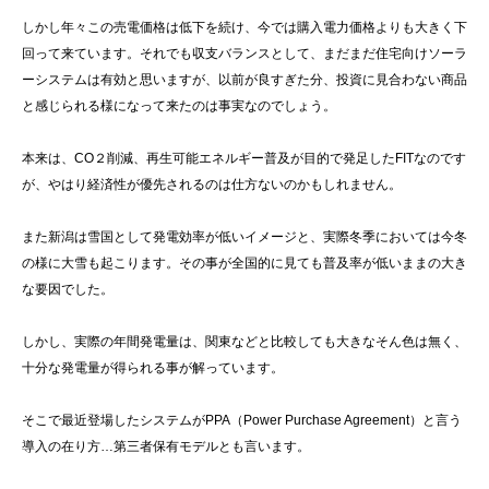
しかし年々この売電価格は低下を続け、今では購入電力価格よりも大きく下
回って来ています。それでも収支バランスとして、まだまだ住宅向けソーラ
ーシステムは有効と思いますが、以前が良すぎた分、投資に見合わない商品
と感じられる様になって来たのは事実なのでしょう。
本来は、CO２削減、再生可能エネルギー普及が目的で発足したFITなのです
が、やはり経済性が優先されるのは仕方ないのかもしれません。
また新潟は雪国として発電効率が低いイメージと、実際冬季においては今冬
の様に大雪も起こります。その事が全国的に見ても普及率が低いままの大き
な要因でした。
しかし、実際の年間発電量は、関東などと比較しても大きなそん色は無く、
十分な発電量が得られる事が解っています。
そこで最近登場したシステムがPPA（Power Purchase Agreement）と言う
導入の在り方…第三者保有モデルとも言います。