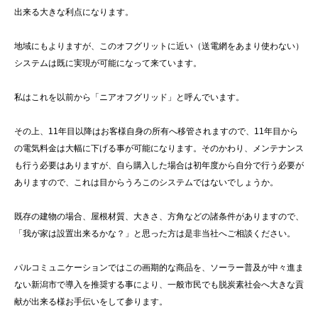
出来る大きな利点になります。
地域にもよりますが、このオフグリットに近い（送電網をあまり使わない）
システムは既に実現が可能になって来ています。
私はこれを以前から「ニアオフグリッド」と呼んでいます。
その上、11年目以降はお客様自身の所有へ移管されますので、11年目から
の電気料金は大幅に下げる事が可能になります。そのかわり、メンテナンス
も行う必要はありますが、自ら購入した場合は初年度から自分で行う必要が
ありますので、これは目からうろこのシステムではないでしょうか。
既存の建物の場合、屋根材質、大きさ、方角などの諸条件がありますので、
「我が家は設置出来るかな？」と思った方は是非当社へご相談ください。
パルコミュニケーションではこの画期的な商品を、ソーラー普及が中々進ま
ない新潟市で導入を推奨する事により、一般市民でも脱炭素社会へ大きな貢
献が出来る様お手伝いをして参ります。