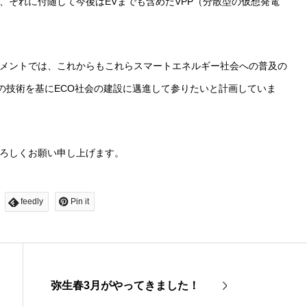
、それに付随して今後はEVまでも含めたVPP（分散型の仮想発電
メントでは、これからもこれらスマートエネルギー社会への普及の
の技術を基にECO社会の建設に邁進して参りたいと計画していま
ろしくお願い申し上げます。
feedly
Pin it
弥生春3月がやってきました！