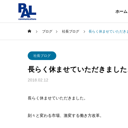
ホーム
ブログ
社長ブログ
長らく休ませていただき
企業情報
社長ブログ
About
長らく休ませていただきました
会社概要
事業内容
2018.02.12
About
Services
沿革
長らく休ませていただきました。
History
電気・通
刻々と変わる市場、激変する働き方改革。
Telecommuni