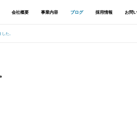
会社概要
事業内容
ブログ
採用情報
お問
ました。
経営理念
Philosophy
。
環境・安全への取り組み
Efforts
信工事
電波障害調査
太陽光
cation
Inspection
Solar Powe