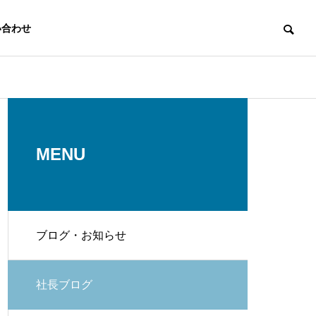
い合わせ
代表挨拶
Message
MENU
ブログ・お知らせ
スタッフ
Staff
発電
EV充電設備
社長ブログ
r
EV Charging