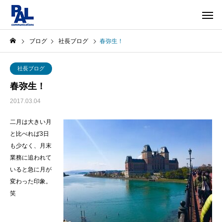
ブログ
社長ブログ
春弥生！
社長ブログ
春弥生！
2017.03.04
二月は大きい月
と比べれば
3
日
も少なく、月末
業務に追われて
いると急に月が
変わった印象。
笑