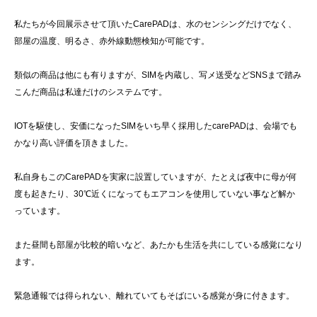
私たちが今回展示させて頂いたCarePADは、水のセンシングだけでなく、
部屋の温度、明るさ、赤外線動態検知が可能です。
類似の商品は他にも有りますが、SIMを内蔵し、写メ送受などSNSまで踏み
こんだ商品は私達だけのシステムです。
IOTを駆使し、安価になったSIMをいち早く採用したcarePADは、会場でも
かなり高い評価を頂きました。
私自身もこのCarePADを実家に設置していますが、たとえば夜中に母が何
度も起きたり、30℃近くになってもエアコンを使用していない事など解か
っています。
また昼間も部屋が比較的暗いなど、あたかも生活を共にしている感覚になり
ます。
緊急通報では得られない、離れていてもそばにいる感覚が身に付きます。