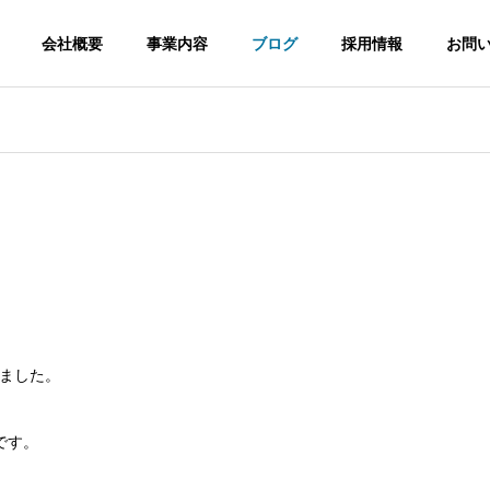
会社概要
事業内容
ブログ
採用情報
お問
経営理念
Philosophy
環境・安全への取り組み
ました。
Efforts
信工事
電波障害調査
太陽光
です。
cation
Inspection
Solar Powe