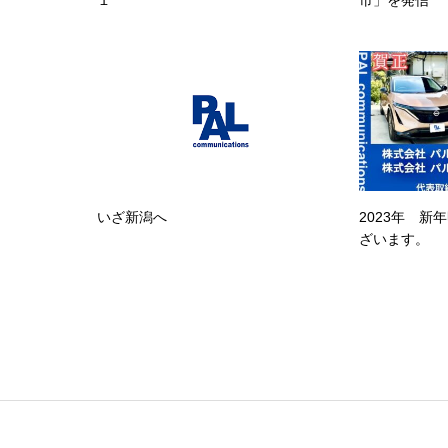
１
市」を発信
いざ新潟へ
2023年 新
ざいます。