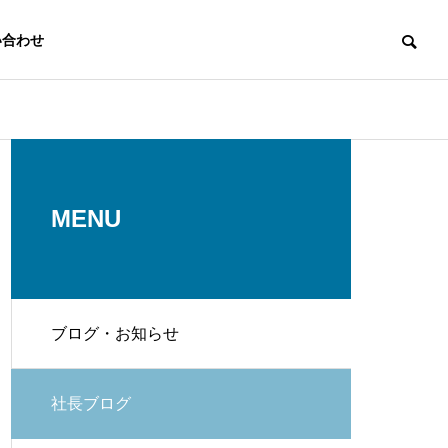
い合わせ
代表挨拶
Message
MENU
ブログ・お知らせ
スタッフ
Staff
発電
EV充電設備
社長ブログ
r
EV Charging