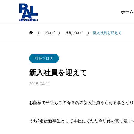
ホーム
ブログ
社長ブログ
新入社員を迎えて
企業情報
社長ブログ
About
新入社員を迎えて
会社概要
事業内容
2015.04.11
About
Services
沿革
お蔭様で当社もこの春３名の新入社員を迎える事となり
History
電気・通
うち2名は新卒生として本社にてただ今研修の真っ最中
Telecommuni