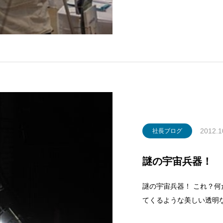
り」に目を止めてくださ
社東区の本社に緊急地震
2012.1
社長ブログ
謎の宇宙兵器！
謎の宇宙兵器！ これ？
てくるような美しい透明
映っています。 また右