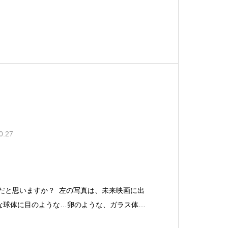
った堀恭子アナウンサー。 実は数年前に、当
速報システムの取材にお越しくだ
0.27
何だと思いますか？ 左の写真は、未来映画に出
な球体に目のような…卵のような、ガラス体が
の写真では金属製の筒状のものがクネクネと、