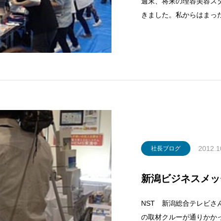
週末、将来の理容美容ス
きました。私からはまっ
歳前後の学生たちが参加
いものでした。感想を一
2012.1
社長ブログ
新潟ビジネスメッセ2
NST 新潟総合テレビさ
の取材クルーが通りかか