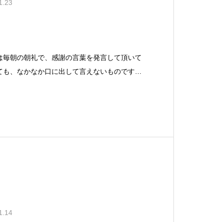
1.23
は毎朝の朝礼で、感謝の言葉を発言して頂いて
ても、なかなか口に出して言えないものです
設ける事で、積極的に「ありがとう」を言葉に
。日本人は普段から愛情表現が下手とも言いま
じ部類なのかも
1.14