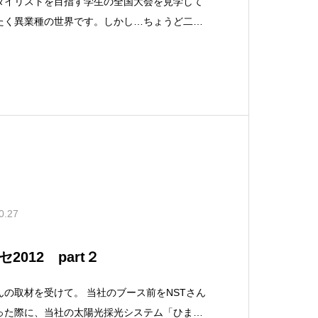
タイリストを目指す学生の全国大会を見学して
たく異業種の世界です。しかし…ちょうど二十
するこの大会は、異業種といえども大変興味深
言。「目指すものを持った人たちの気迫と集中
0.27
012 part２
んの取材を受けて。 当社のブース前をNSTさん
った際に、当社の太陽光採光システム「ひまわ