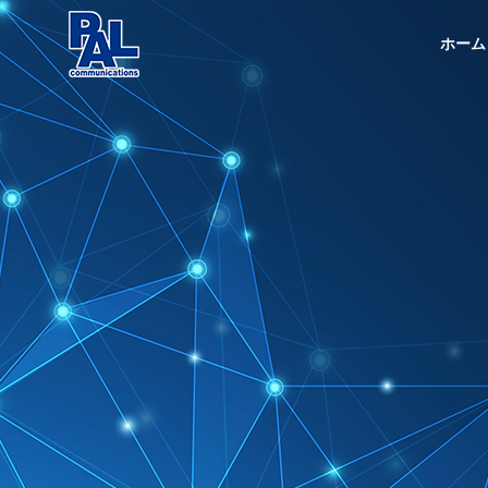
ホーム
企業情報
About
会社概要
事業内容
About
Services
沿革
History
電気・通
Telecommuni