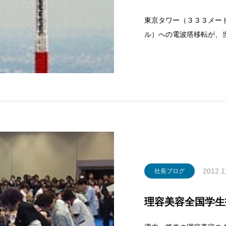
東京タワー（３３３メー
ル）への電波塔移転が、
となったと報道がありま
を出した場合、想定以上
かる見込みとな
2012.1
社長ブログ
理容美容全国学生