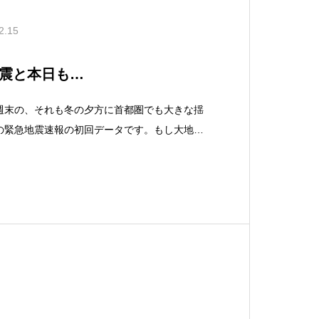
2.15
震と本日も…
週末の、それも冬の夕方に首都圏でも大きな揺
の緊急地震速報の初回データです。もし大地震
になりうる時間帯でした。地震発生（速報）20
18分23秒頃に地震が発生したと思われます。場所：