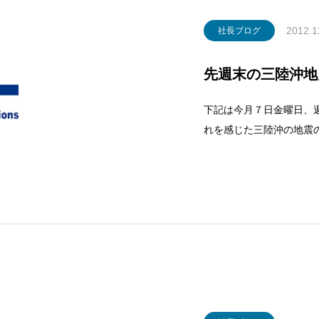
2012.1
社長ブログ
先週末の三陸沖地
下記は今月７日金曜日、
れを感じた三陸沖の地震
だったら最も大きな災害
12年12月07日 17時
三陸沖（北緯38