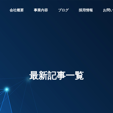
会社概要
事業内容
ブログ
採用情報
お問
経営理念
Philosophy
最新記事一覧
環境・安全への取り組み
Efforts
信工事
電波障害調査
太陽光
cation
Inspection
Solar Powe