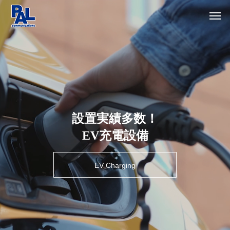
脱
地
炭
設置実績多数！
球
素
に
社
会
や
へ
さ
向
し
け
く
て
放
送
・
通
信
・
エ
ネ
ル
ギ
ー
で
自
然
ヒ
エ
EV充電設備
ト
ネ
に
ル
や
ギ
さ
ー
し
を
く
活
用
未
来
の
暮
ら
し
を
創
造
し
ま
す
Telecommunication
弊社の取り組み
EV Charging
Solar Power
Inspection