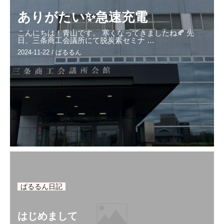
ありがたい✨急速充電
こんにちは！青山です。 寒くなってきましたね🍂 先
日、三条商工会議所にて脱炭素セミナ …
2024-11-22
/
ぱるるん
ぱるるん日記
はじめまして