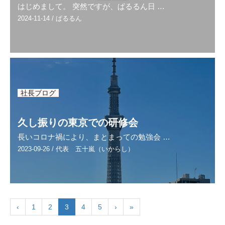
はじめまして。 突然ですが、ぱるるん日 …
2024-11-14
/
ぱるるん
社長ブログ
久し振りの東京での研修会
長いコロナ禍により、まとまっての勉強会 …
2023-09-26
/
代表 五十嵐（いからし）
‹
1
2
3
4
5
›
»