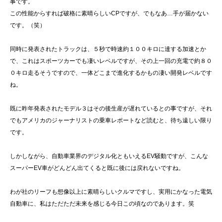
事です。
この性能からすれば破格に素晴らしいCPですが、でもなあ…手が届かない
です。（笑）
同時に発表されたトラックは、５秒で時速約１００キロに達する加速とか
で、これはスポーツカーでも凄いレベルですが、その上一回の充電で約８０
０キロ走るそうですので、一体どこまで進化するかもの凄い開発レベルです
ね。
既に昨年発表されたモデル３はその後生産が遅れているとの事ですが、それ
でもアメリカのジャーナリストの乗車レポートなど読むと、待ち遠しい限り
です。
しかしながら、自動車業界のデジタル化ともいえるEV騒動ですが、こんな
スーパーEV車がどんどん出てくると既に後には戻れないですね。
わが社のリーフも想像以上に素晴らしいクルマですし、実用にかなった電気
自動車に、私はただただ未来を感じる今日この頃なのであります。笑