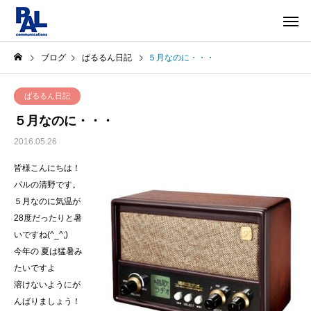
ブログ
ぱるるん日記
５月なのに・・・
ぱるるん日記
５月なのに・・・
2016.05.26
皆様こんにちは！
パルの清野です。
５月なのに気温が
28度だったりと暑
いですね(^_^;)
今年の 夏は猛暑み
たいですよ
溶けないようにが
んばりましょう！