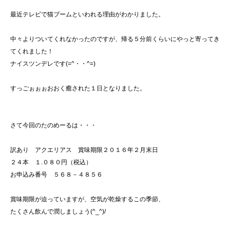
最近テレビで猫ブームといわれる理由がわかりました。
中々よりついてくれなかったのですが、帰る５分前くらいにやっと寄ってき
てくれました！
ナイスツンデレです(=^・・^=)
すっごぉぉぉおおく癒された１日となりました。
さて今回のたのめーるは・・・
訳あり アクエリアス 賞味期限２０１６年２月末日
２４本 １.０８０円（税込）
お申込み番号 ５６８－４８５６
賞味期限が迫っていますが、空気が乾燥するこの季節、
たくさん飲んで潤しましょう(^_^)/