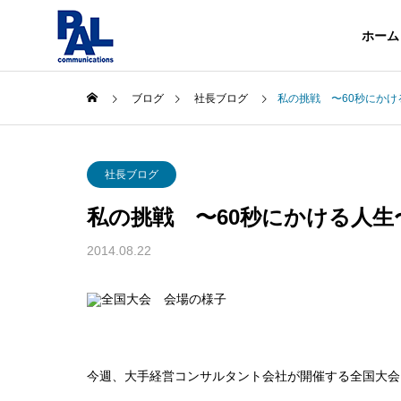
ホーム
ブログ
社長ブログ
私の挑戦 〜60秒にかけ
企業情報
社長ブログ
About
私の挑戦 〜60秒にかける人生
会社概要
事業内容
2014.08.22
About
Services
沿革
History
電気・通
今週、大手経営コンサルタント会社が開催する全国大会
Telecommuni