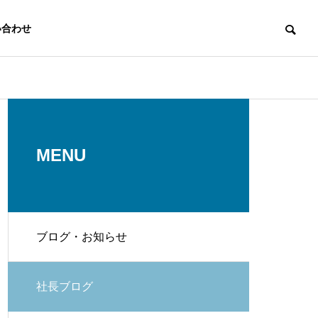
い合わせ
代表挨拶
Message
MENU
ブログ・お知らせ
スタッフ
Staff
発電
EV充電設備
社長ブログ
r
EV Charging