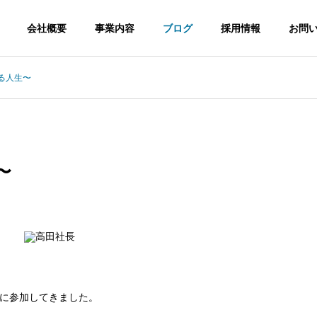
会社概要
事業内容
ブログ
採用情報
お問
る人生〜
経営理念
Philosophy
〜
環境・安全への取り組み
Efforts
信工事
電波障害調査
太陽光
に参加してきました。
cation
Inspection
Solar Powe