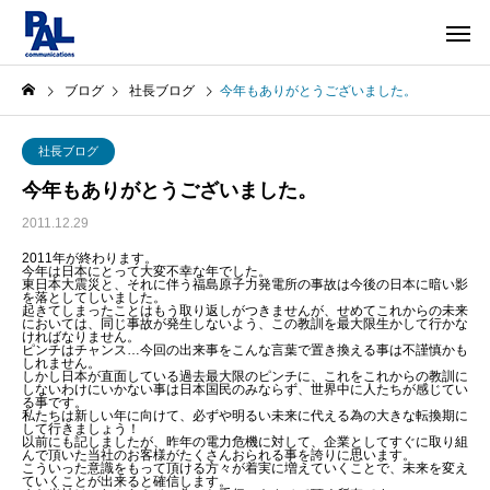
ブログ
社長ブログ
今年もありがとうございました。
社長ブログ
今年もありがとうございました。
2011.12.29
2011年が終わります。
今年は日本にとって大変不幸な年でした。
東日本大震災と、それに伴う福島原子力発電所の事故は今後の日本に暗い影
を落としてしいました。
起きてしまったことはもう取り返しがつきませんが、せめてこれからの未来
においては、同じ事故が発生しないよう、この教訓を最大限生かして行かな
ければなりません。
ピンチはチャンス…今回の出来事をこんな言葉で置き換える事は不謹慎かも
しれません。
しかし日本が直面している過去最大限のピンチに、これをこれからの教訓に
しないわけにいかない事は日本国民のみならず、世界中に人たちが感じてい
る事です。
私たちは新しい年に向けて、必ずや明るい未来に代える為の大きな転換期に
して行きましょう！
以前にも記しましたが、昨年の電力危機に対して、企業としてすぐに取り組
んで頂いた当社のお客様がたくさんおられる事を誇りに思います。
こういった意識をもって頂ける方々が着実に増えていくことで、未来を変え
ていくことが出来ると確信します。