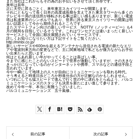
また当社はこれからもその為のお手伝いをさせて頂く所存です。
来年は辰年。
正に天空に昇るごとく、来年東京スカイツリーが開業します。
それにともなって長く日本の高度成長期を支えてきた東京タワーから多くの
テレビキー局の送信所が移転される事は寂しい感もありますが、新しい電波
塔は私達業界のシンボルでもあり、世界に誇る東京スカイツリーの開業は明
るい話題として今から期待されるところです。
またスマートフォン向けの新しいサービス NOTTV（ノッティービー）も4
月の開局を目指しているそうです。これはワンセグとは違いまったく新しい
サービスとして全国に順次展開されていくサービスです。
詳しくお知りになりたい方は下記サイトをご覧ください。
http://mmbi.co.jp/
新しいサービスや600mを超えるアンテナから送信される電波の新たなエリ
アや電波到来方向の変更などで、主に関東地域で私どもが微力ながらお手伝
い出来たらと思います。
何はともあれ新しい年がやってくることは喜ばしい事。
今までに感じたことのないスピードで世界が激動していますが、その大きな
きっかけになっているのがインターネットや携帯、スマホなどの通信手段と
言われています。
今や一瞬にして地球上の人々が自由にコミュニケーションを取れる時代。
そう考えると時進日歩どころか秒進分歩の方が正解なのかもしれません。
いづれにしても猛スピードで進んで行く世の中に遅れをとらぬよう、パルコ
ミュニケーションズのスタッフも決意を新たにまい進して参ります。
改めて今年一年、本当に有難うございました。
パルコミュニケーションズ 五十嵐修。
前の記事
次の記事