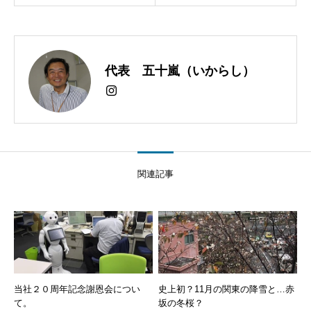
代表 五十嵐（いからし）
関連記事
当社２０周年記念謝恩会につい
史上初？11月の関東の降雪と…赤
て。
坂の冬桜？