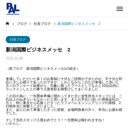
ブログ
社長ブログ
新潟国際ビジネスメッセ 2
社長ブログ
新潟国際ビジネスメッセ 2
2011.11.08
（前ブログ 新潟国際ビジネスメッセ1の続き）
来場していただいた多くのお客様に十分なご説明ができたのか、不十分な対
応に少し心残りであったのですが、しかしながらこのたび来場して頂いた
方々のアンケート結果から、印象に残ったブースとしてなんと10位以内に
ランクインしたとの事で入賞表彰を御受けしてまいりました
この日の為に、一生懸命準備に関わってきた主に女性担当スタッフには、こ
れ以上のねぎらいもなかったと思います。またお手伝い頂いた関係会社の
方々、特に東京から応援くださったラフォーレエンジニアリングの原様、2
日間本当に有難うございました。
また、あらためて来場くださった皆様、会場関係者の方々、本当にお疲れ様
でした。
そして当社スタッフ入賞おめでとう！一生懸命は報われますね！
いからし。